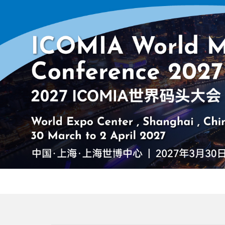
跳
转
到
主
要
内
容